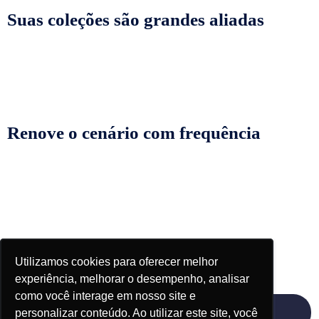
Suas coleções são grandes aliadas
Renove o cenário com frequência
Procure inspirações
Utilizamos cookies para oferecer melhor
Utilizamos cookies para oferecer melhor
experiência, melhorar o desempenho, analisar
experiência, melhorar o desempenho, analisar
como você interage em nosso site e
como você interage em nosso site e
Acessar material
personalizar conteúdo. Ao utilizar este site, você
personalizar conteúdo. Ao utilizar este site, você